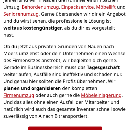
Jahren sind wir in Nauen die Nummer eins in Sachen
Umzug,
Behördenumzug
,
Einpackservice
,
Möbellift
und
Seniorenumzug
.
Gerne übersenden wir dir ein Angebot
und du wirst sehen, die professionelle Lösung ist
weitaus kostengünstiger
, als du dir es vorgestellt
hast.
Ob du jetzt aus privaten Gründen von Nauen nach
Moers umziehst oder dein Unternehmen einen Wechsel
des Firmensitzes anstrebt, wir begleiten dich gerne.
Gerade im Businessbereich muss das
Tagesgeschäft
weiterlaufen, Ausfälle sind ineffektiv und schaden nur.
Und genau hier sollten die Profis übernehmen.
Wir
planen und organisieren
den kompletten
Firmenumzug
oder auch gerne die
Möbeleinlagerung
.
Und das alles ohne einen Ausfall der Mitarbeiter und
natürlich wird auch das gesamte Inventar schnell sowie
zuverlässig von A nach B transportiert.