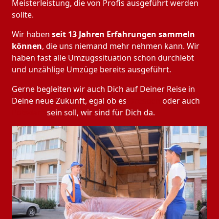
Meisterleistung, die von Profis ausgeführt werden
sollte.
Wir haben
seit
13 Jahren Erfahrungen sammeln
können
, die uns niemand mehr nehmen kann. Wir
haben fast alle Umzugssituation schon durchlebt
und unzählige Umzüge bereits ausgeführt.
Gerne begleiten wir auch Dich auf Deiner Reise in
Deine neue Zukunft, egal ob es
Dresden
oder auch
Potsdam
sein soll, wir sind für Dich da.