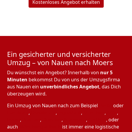
Kostenloses Angebot erhalten
Ein gesicherter und versicherter
Umzug – von Nauen nach Moers
Du wünschst ein Angebot? Innerhalb von
nur 5
Minuten
bekommst Du von uns der Umzugsfirma
aus Nauen ein
unverbindliches Angebot
, das Dich
überzeugen wird.
Ein Umzug von Nauen nach zum Beispiel
Berlin
oder
Hamburg
,
Osnabrück
,
Ingolstadt
,
München
,
Köln
,
Essen
,
Bremen
,
Dresden
,
Nürnberg
,
Cottbus
, oder
auch
Mönchen­gladbach
ist immer eine logistische