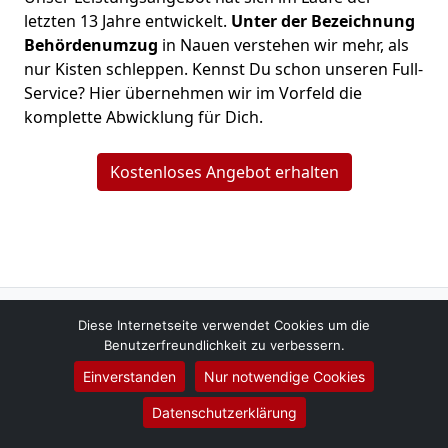
letzten 13 Jahre entwickelt.
Unter der Bezeichnung
Behördenumzug
in Nauen verstehen wir mehr, als
nur Kisten schleppen. Kennst Du schon unseren Full-
Service? Hier übernehmen wir im Vorfeld die
komplette Abwicklung für Dich.
Kostenloses Angebot erhalten
Löwen Umzüge
Diese Internetseite verwendet Cookies um die
Benutzerfreundlichkeit zu verbessern.
Jan Schneider
Dammstraße 8-9
Einverstanden
Nur notwendige Cookies
14641
Nauen
Datenschutzerklärung
Tel.:
01579-2621475