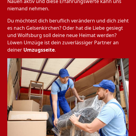
Nauen aktiv und diese Erfahrungswerte kann uns
niemand nehmen.
Du möchtest dich beruflich verändern und dich zieht
es nach Gelsenkirchen? Oder hat die Liebe gesiegt
und Wolfsburg soll deine neue Heimat werden?
Löwen Umzüge ist dein zuverlässiger Partner an
deiner
Umzugsseite
.