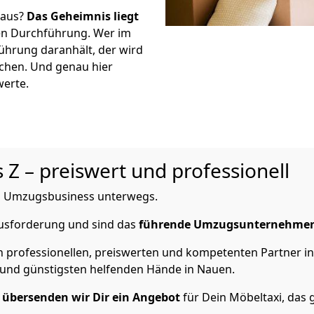
 aus?
Das Geheimnis liegt
en Durchführung. Wer im
führung daranhält, der wird
ichen. Und genau hier
werte.
 Z – preiswert und professionell
 im Umzugsbusiness unterwegs.
ausforderung und sind das
führende Umzugsunternehme
n professionellen, preiswerten und kompetenten Partner in
und günstigsten helfenden Hände in Nauen.
n
übersenden wir Dir ein Angebot
für Dein Möbeltaxi, das 