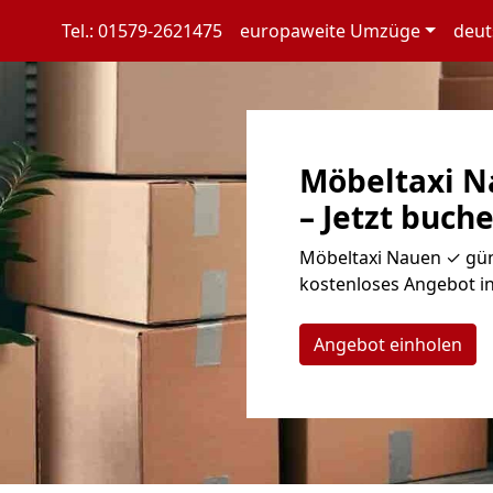
Tel.: 01579-2621475
europaweite Umzüge
deut
Möbeltaxi Na
– Jetzt buche
Möbeltaxi Nauen ✓ güns
kostenloses Angebot in
Angebot einholen